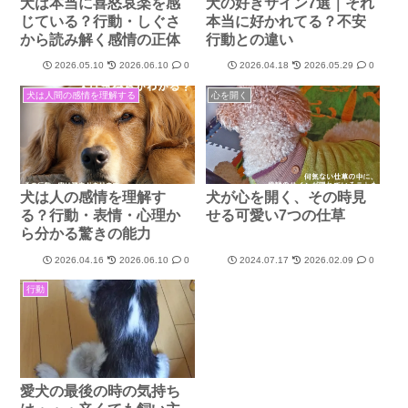
犬は本当に喜怒哀楽を感
犬の好きサイン7選｜それ
じている？行動・しぐさ
本当に好かれてる？不安
から読み解く感情の正体
行動との違い
2026.05.10
2026.06.10
0
2026.04.18
2026.05.29
0
犬は人間の感情を理解する
心を開く
犬は人の感情を理解す
犬が心を開く、その時見
る？行動・表情・心理か
せる可愛い7つの仕草
ら分かる驚きの能力
2026.04.16
2026.06.10
0
2024.07.17
2026.02.09
0
行動
愛犬の最後の時の気持ち