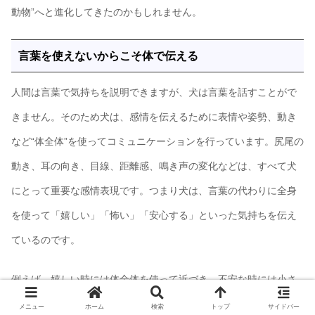
動物”へと進化してきたのかもしれません。
言葉を使えないからこそ体で伝える
人間は言葉で気持ちを説明できますが、犬は言葉を話すことがで
きません。そのため犬は、感情を伝えるために表情や姿勢、動き
など“体全体”を使ってコミュニケーションを行っています。尻尾の
動き、耳の向き、目線、距離感、鳴き声の変化などは、すべて犬
にとって重要な感情表現です。つまり犬は、言葉の代わりに全身
を使って「嬉しい」「怖い」「安心する」といった気持ちを伝え
ているのです。
例えば、嬉しい時には体全体を使って近づき、不安な時には小さ
く丸くなるなど、犬の感情は非常に分かりやすく行動へ表れま
メニュー
ホーム
検索
トップ
サイドバー