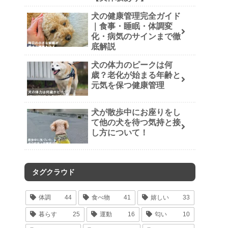
犬の健康管理完全ガイド
｜食事・睡眠・体調変
化・病気のサインまで徹
底解説
犬の体力のピークは何
歳？老化が始まる年齢と
元気を保つ健康管理
犬が散歩中にお座りをし
て他の犬を待つ気持と接
し方について！
タグクラウド
体調
44
食べ物
41
嬉しい
33
暮らす
25
運動
16
匂い
10