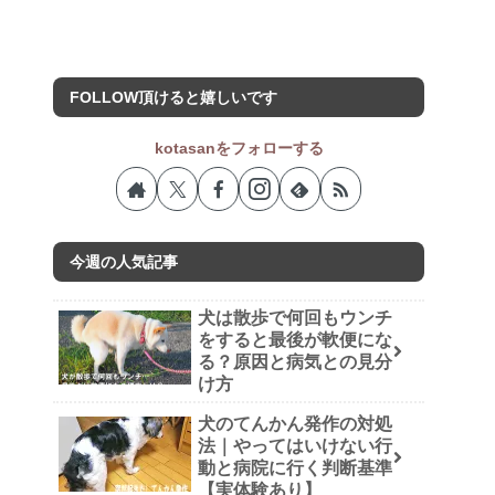
FOLLOW頂けると嬉しいです
kotasanをフォローする
今週の人気記事
犬は散歩で何回もウンチ
をすると最後が軟便にな
る？原因と病気との見分
け方
犬のてんかん発作の対処
法｜やってはいけない行
動と病院に行く判断基準
【実体験あり】