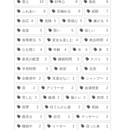
衰え
10
好奇心
9
食欲
9
ふれあい
8
見極める
8
経験
7
反応
6
危険
5
警戒心
5
嫌がる
5
臭覚
5
賢い
5
寂しい
5
食事療法
5
変化を楽しむ
4
散歩時間
4
心を開く
4
年齢
4
水
4
鼻
3
家具の配置
3
睡眠時間
3
テスト
3
学習時間
3
表情
3
忠実
2
全般発作
2
見逃せない
2
シャンプー
2
音
2
アミラーゼ
2
血液検査
2
苦しむ
2
敏感
2
脳トレ
2
肉球
2
痙攣
2
抗てんかん薬
2
視線
2
腹見せ
2
自宅
2
マッサージ
2
睡眠中
2
リーダー
2
湿った鼻
1