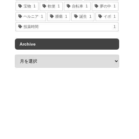
宝物
1
軟便
1
自転車
1
夢の中
1
ヘルニア
1
腫瘍
1
誕生
1
イボ
1
投薬時間
1
Archive