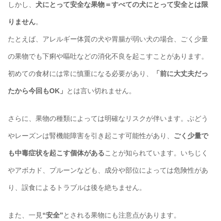
しかし、
犬にとって安全な果物＝すべての犬にとって安全とは限
りません
。
たとえば、アレルギー体質の犬や胃腸が弱い犬の場合、ごく少量
の果物でも下痢や嘔吐などの消化不良を起こすことがあります。
初めての食材には常に慎重になる必要があり、
「前に大丈夫だっ
たから今回もOK」
とは言い切れません。
さらに、果物の種類によっては明確なリスクが伴います。ぶどう
やレーズンは腎機能障害を引き起こす可能性があり、
ごく少量で
も中毒症状を起こす個体がある
ことが知られています。いちじく
やアボカド、プルーンなども、成分や部位によっては危険性があ
り、誤食によるトラブルは後を絶ちません。
また、一見
“安全”
とされる果物にも注意点があります。