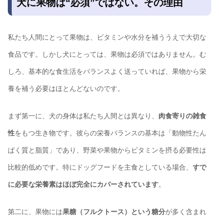
犬に果物は“必須”ではない。その理由
私たち人間にとって果物は、ビタミンや水分を補ううえで大切な
食品です。しかし犬にとっては、果物は必須ではありません。む
しろ、基本的な食生活をバランスよく送っていれば、果物から栄
養を補う必要はほとんどないのです。
まず第一に、犬の身体は私たち人間とは異なり、
肉食寄りの雑食
性
をもつ生き物です。彼らの栄養バランスの基本は「動物性たん
ぱく質と脂質」であり、野菜や果物からビタミンを摂る必要性は
比較的低めです。特にドッグフードを主食としている場合、
すで
に必要な栄養素はほぼ完全にカバーされています
。
第二に、果物には
果糖（フルクトース）という糖分
が多く含まれ