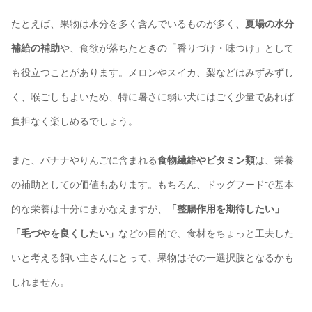
たとえば、果物は水分を多く含んでいるものが多く、
夏場の水分
補給の補助
や、食欲が落ちたときの「香りづけ・味つけ」として
も役立つことがあります。メロンやスイカ、梨などはみずみずし
く、喉ごしもよいため、特に暑さに弱い犬にはごく少量であれば
負担なく楽しめるでしょう。
また、バナナやりんごに含まれる
食物繊維やビタミン類
は、栄養
の補助としての価値もあります。もちろん、ドッグフードで基本
的な栄養は十分にまかなえますが、
「整腸作用を期待したい」
「毛づやを良くしたい」
などの目的で、食材をちょっと工夫した
いと考える飼い主さんにとって、果物はその一選択肢となるかも
しれません。