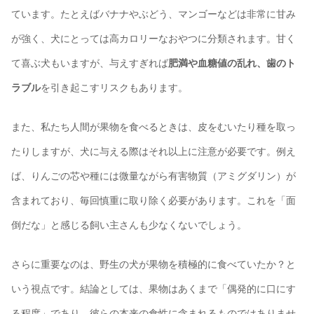
ています。たとえばバナナやぶどう、マンゴーなどは非常に甘み
が強く、犬にとっては高カロリーなおやつに分類されます。甘く
て喜ぶ犬もいますが、与えすぎれば
肥満や血糖値の乱れ、歯のト
ラブル
を引き起こすリスクもあります。
また、私たち人間が果物を食べるときは、皮をむいたり種を取っ
たりしますが、犬に与える際はそれ以上に注意が必要です。例え
ば、りんごの芯や種には微量ながら有害物質（アミグダリン）が
含まれており、毎回慎重に取り除く必要があります。これを「面
倒だな」と感じる飼い主さんも少なくないでしょう。
さらに重要なのは、野生の犬が果物を積極的に食べていたか？と
いう視点です。結論としては、果物はあくまで「偶発的に口にす
る程度」であり、彼らの本来の食性に含まれるものではありませ