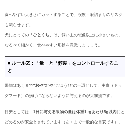
食べやすい大きさにカットすることで、誤飲・喉詰まりのリスク
も減らせます。
犬にとっての
「ひとくち」
は、飼い主の想像以上に小さいもの。
なるべく細かく、食べやすい形状を意識しましょう。
■ ルール②：「量」と「頻度」をコントロールするこ
と
果物はあくまで
“おやつ”や“
ごほうび”の一環として、主食（ドッ
グフード）の妨げにならないように与えるのが大前提です。
目安としては、
1日に与える果物の量は体重1kgあたり5g以内
にと
どめるのが安全とされています（あくまで一般的な目安です）。