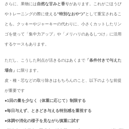
さらに、果物には
自然な甘みと香り
があります。これがごほうび
やトレーニングの際に使える
“特別なおやつ”
として重宝されるこ
とも。クッキーやジャーキーの代わりに、小さくカットしたリン
ゴを使って「集中力アップ」や「メリハリのあるしつけ」に活用
するケースもあります。
ただし、こうした利点が活きるのはあくまで
「条件付きで与えた
場合」
に限ります。
皮・種・芯などの取り除きはもちろんのこと、以下のような前提
が重要です
●1回の量を少なく（体重に応じて）制限する
●毎日与えず、ときどき与える特別感を重視する
●体調や消化の様子を見ながら慎重に試す