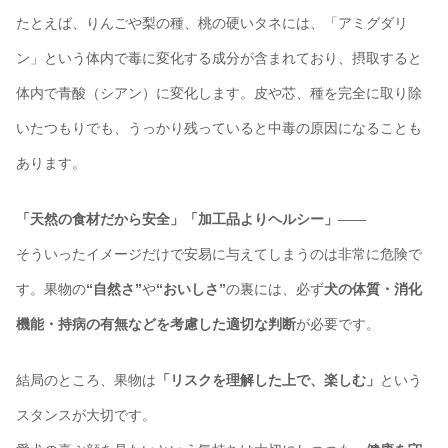
たとえば、りんごや梨の種、桃の硬いタネには、「アミグダリ
ン」という体内で毒に変化する成分が含まれており、摂取すると
体内で青酸（シアン）に変化します。皮や芯、種を完全に取り除
いたつもりでも、うっかり残っていると中毒の原因になることも
あります。
「天然の食材だから安全」「加工品よりヘルシー」
――
そういったイメージだけで安易に与えてしまうのは非常に危険で
す。果物の
“自然さ”
や
“おいしさ”
の裏には、必ず
犬の体質・消化
機能・持病の有無などを考慮した適切な判断
が必要です。
結局のところ、果物は
「リスクを理解した上で、楽しむ」
という
スタンスが大切です。