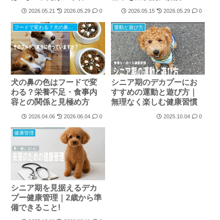
関係しているかも
2026.05.21
2026.05.29
0
2026.05.15
2026.05.29
0
フードで変わる？犬の鼻の色
運動と遊び方
犬の鼻の色はフードで変
シニア期のデカプーにお
わる？栄養不足・食事内
すすめの運動と遊び方｜
容との関係と見極め方
無理なく楽しむ健康習慣
2026.04.06
2026.06.04
0
2025.10.04
0
健康管理
シニア期を見据えるデカ
プー健康管理｜2歳から準
備できること!