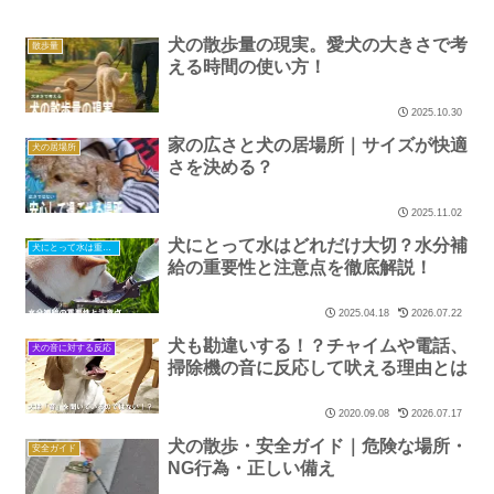
犬の散歩量の現実。愛犬の大きさで考
散歩量
える時間の使い方！
2025.10.30
家の広さと犬の居場所｜サイズが快適
犬の居場所
さを決める？
2025.11.02
犬にとって水はどれだけ大切？水分補
犬にとって水は重要です
給の重要性と注意点を徹底解説！
2025.04.18
2026.07.22
犬も勘違いする！？チャイムや電話、
犬の音に対する反応
掃除機の音に反応して吠える理由とは
2020.09.08
2026.07.17
犬の散歩・安全ガイド｜危険な場所・
安全ガイド
NG行為・正しい備え