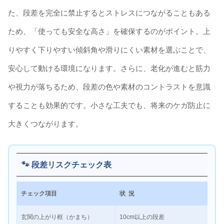
た、段差を完全に禁止するとストレスにつながることもある
ため、「使っても安全な高さ」を確保するのがポイント。上
りやすく下りやすい傾斜角や滑りにくい素材を選ぶことで、
安心して動ける環境になります。さらに、老化が進むと筋力
や視力が落ちるため、段差の色や素材のコントラストを意識
することも効果的です。小さな工夫でも、将来のケガ防止に
大きくつながります。
🐾 段差リスクチェック表
チェック項目
状 況
リス
玄関の上がり框（かまち）
10cm以上の段差
★★