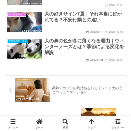
2026.02.17
犬の好きサイン7選｜それ本当に好か
犬の好きサイン
れてる？不安行動との違い
2026.04.18
2026.05.29
犬の鼻の色が冬に薄くなる理由｜ウィ
犬の鼻の色（冬）
ンターノーズとは？季節による変化を
解説
2026.03.31
2026.06.04
高齢デカプーの気持ちを知る｜シニア犬の心
とコミュニケーション
デカプーと過ごすシニアライフのより良い過
ごし方を考える！
メニュー
ホーム
検索
トップ
サイドバー