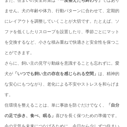
また、住まいの安全対策は
「一度整えたら終わり」
ではあり
ません。犬の年齢や体力、行動パターンに合わせて、定期的
にレイアウトを調整していくことが大切です。たとえば、ソ
ファを低くしたりスロープを設置したり、季節ごとにマット
を交換するなど、小さな積み重ねで快適さと安全性を保つこ
とができます。
さらに、飼い主の見守り動線を意識することも忘れずに。愛
犬が
「いつでも飼い主の存在を感じられる空間」
は、精神的
な安心にもつながり、老化による不安やストレスを和らげま
す。
住環境を整えることは、単に事故を防ぐだけでなく、
「自分
の足で歩き、食べ、眠る」
喜びを長く保つための準備です。
今の元気を未来につなげるために、今日から少しずつ住まい