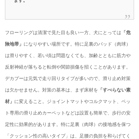
ます。
フローリングは清潔で見た目も良い一方、犬にとっては
「危
険地帯」
になりやすい場所です。特に足裏のパッド（肉球）
は滑りやすく、若い頃は問題なくても、加齢とともに筋力や
反射神経が落ちると転倒や関節損傷を招くことがあります。
デカプーは元気で走り回りタイプが多いので、滑り止め対策
は欠かせません。対策の基本は、まず床材を
「すべらない素
材」
に変えること。ジョイントマットやコルクマット、ペッ
ト専用の滑り止めカーペットなどは設置も簡単で、歩行の安
定性に効果的があります。特に足裏（肉球）の接地感を保つ
「クッション性の高いタイプ」は、足腰の負担を和らげてく