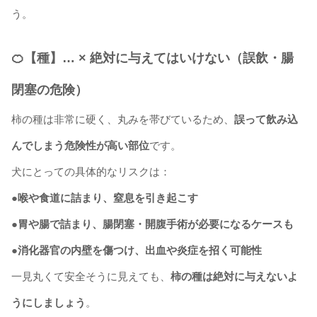
う。
🍊【種】… × 絶対に与えてはいけない（誤飲・腸
閉塞の危険）
柿の種は非常に硬く、丸みを帯びているため、
誤って飲み込
んでしまう危険性が高い部位
です。
犬にとっての具体的なリスクは：
●喉や食道に詰まり、窒息を引き起こす
●胃や腸で詰まり、腸閉塞・開腹手術が必要になるケースも
●消化器官の内壁を傷つけ、出血や炎症を招く可能性
一見丸くて安全そうに見えても、
柿の種は絶対に与えないよ
うにしましょう
。