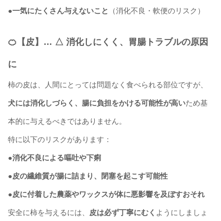
●一気にたくさん与えないこと
（消化不良・軟便のリスク）
🍊【皮】… △ 消化しにくく、胃腸トラブルの原因
に
柿の皮は、人間にとっては問題なく食べられる部位ですが、
犬には消化しづらく、腸に負担をかける可能性が高い
ため基
本的に与えるべきではありません。
特に以下のリスクがあります：
●消化不良による嘔吐や下痢
●皮の繊維質が腸に詰まり、閉塞を起こす可能性
●皮に付着した農薬やワックスが体に悪影響を及ぼすおそれ
安全に柿を与えるには、
皮は必ず丁寧にむく
ようにしましょ