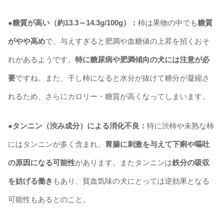
●糖質が高い（約13.3～14.3g/100g）：
柿は果物の中でも
糖質
がやや高め
で、与えすぎると肥満や血糖値の上昇を招くおそ
れがあるようです。
特に糖尿病や肥満傾向の犬には注意が必
要
ですね。また、干し柿になると水分が抜けて糖分が凝縮さ
れるため、さらにカロリー・糖質が高くなってしまいます。
●タンニン（渋み成分）による消化不良：
特に渋柿や未熟な柿
にはタンニンが多く含まれ、
胃腸に刺激を与えて下痢や嘔吐
の原因になる可能性
があります。またタンニンは
鉄分の吸収
を妨げる働き
もあり、貧血気味の犬にとっては逆効果となる
可能性もあるとのこと。