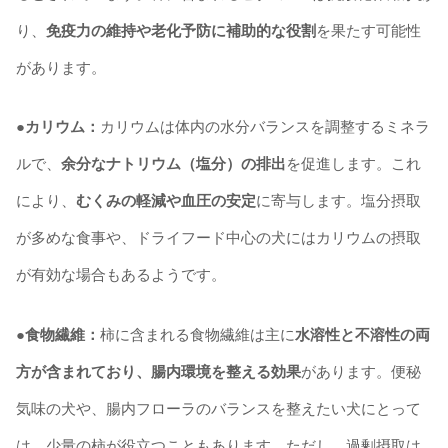
り、
免疫力の維持や老化予防に補助的な役割
を果たす可能性
があります。
●カリウム：
カリウムは体内の水分バランスを調整するミネラ
ルで、
余分なナトリウム（塩分）の排出
を促進します。これ
により、
むくみの軽減や血圧の安定
に寄与します。塩分摂取
が多めな食事や、ドライフード中心の犬にはカリウムの摂取
が有効な場合もあるようです。
●食物繊維：
柿に含まれる食物繊維は主に
水溶性と不溶性の両
方が含まれており、腸内環境を整える効果
があります。便秘
気味の犬や、腸内フローラのバランスを整えたい犬にとって
は、少量の柿が役立つこともあります。ただし、過剰摂取は