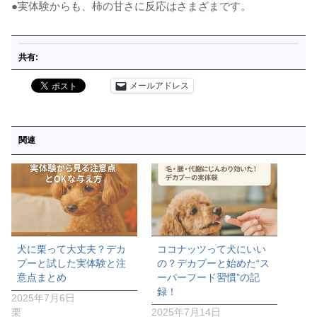
●実体験からも、柿の甘さに反応はさまざまです。
共有:
メールアドレス
関連
犬に栗って大丈夫？デカ
ココナッツって犬にいい
プーと試した実体験と注
の？デカプーと始めた“ス
意点まとめ
ーパーフード習慣”の記
録！
2025年7月6日
栗
2025年7月14日