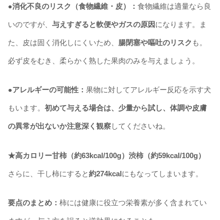
●消化不良のリスク（食物繊維・皮）：
食物繊維は適量なら良
いのですが、
与えすぎると軟便やガスの原因
になります。ま
た、皮は固く消化しにくいため、
腸閉塞や嘔吐のリスク
も。
必ず皮をむき、柔らかく熟した果肉のみを与えましょう。
●アレルギーの可能性：
果物に対してアレルギー反応を示す犬
もいます。
初めて与える場合は、少量から試し、体調や皮膚
の異常が出ないか注意深く観察
してくださいね。
★高カロリー甘柿（約63kcal/100g）渋柿（約59kcal/100g）
さらに、干し柿にすると
約274kcal
にもなってしまいます。
要点のまとめ：
柿には健康に役立つ栄養素が多く含まれてい