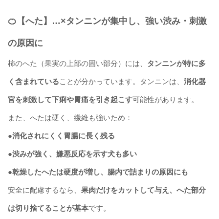
🍊【へた】…×タンニンが集中し、強い渋み・刺激
の原因に
柿のへた（果実の上部の固い部分）には、
タンニンが特に多
く含まれている
ことが分かっています。タンニンは、
消化器
官を刺激して下痢や胃痛を引き起こす
可能性があります。
また、へたは硬く、繊維も強いため：
●消化されにくく胃腸に長く残る
●渋みが強く、嫌悪反応を示す犬も多い
●乾燥したへたは硬度が増し、腸内で詰まりの原因にも
安全に配慮するなら、
果肉だけをカットして与え、へた部分
は切り捨てることが基本
です。