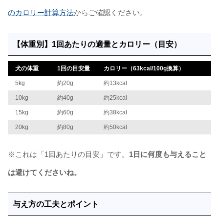
のカロリー計算方法
からご確認ください。
【体重別】1回あたりの適量とカロリー（目安）
犬の体重
1回の目安量
カロリー（63kcal/100g換算）
5kg
約20g
約13kcal
10kg
約40g
約25kcal
15kg
約60g
約38kcal
20kg
約80g
約50kcal
※これは「1回あたりの目安」です。
1日に何度も与えること
は避けてくださいね。
与え方の工夫とポイント