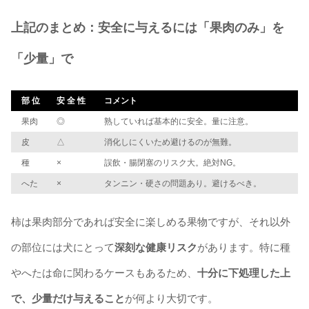
上記のまとめ：安全に与えるには「果肉のみ」を
「少量」で
部 位
安 全 性
コメント
果肉
◎
熟していれば基本的に安全。量に注意。
皮
△
消化しにくいため避けるのが無難。
種
×
誤飲・腸閉塞のリスク大。絶対NG。
へた
×
タンニン・硬さの問題あり。避けるべき。
柿は果肉部分であれば安全に楽しめる果物ですが、それ以外
の部位には犬にとって
深刻な健康リスク
があります。特に種
やへたは命に関わるケースもあるため、
十分に下処理した上
で、少量だけ与えること
が何より大切です。