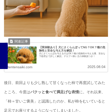
【実体験あり】犬にさくらんぼってNG？OK？種の危
険性と安全な与え方を解説！
犬にさくらんぼを与えるのはOK？種の危険性や与える量、安全な
下処理まで詳しく解説。デカプー飼い主の体験談つき！
2025.08.04
tentensaiki.com
後日、前回よりも少し熟して甘くなった柿で再度試してみた
ところ、今度は
パクッと食べて満足げな表情
に。それ以来、
「柿＝甘いご褒美」と認識したのか、私が柿をむいていると
足元でお座りするようになってしまいました。