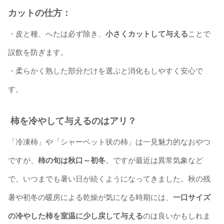
カットの仕方：
・皮と種、へたは必ず除き、
小さくカットして与える
ことで
誤飲を防ぎます。
・柔らかく熟した部分だけを選ぶと消化もしやすく安心で
す。
柿を冷やして与えるのはアリ？
「冷凍柿」や「シャーベット状の柿」は一見魅力的なおやつ
ですが、
柿の旬は秋口～初冬
。ですが最近は異常気象など
で、いつまでも暑い日が続くようになってきました。秋の残
暑や初冬の暖房による乾燥が気になる時期には、
一口サイズ
の冷やした柿を室温に少し戻して与える
のは良いかもしれま