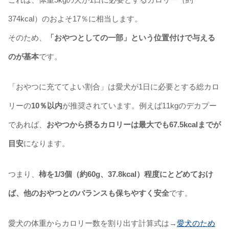
374kcal）のおよそ17％に相当します。
そのため、
「おやつとしての一部」という位置付けで与える
のが基本
です。
「おやつに充ててよい割合」は愛犬が1日に必要とする総カロ
リーの
10％以内
が推奨されています。例えば11kgのデカプー
であれば、
おやつから摂るカロリーは最大でも67.5kcalまでが
目安
になります。
つまり、
柿を1/3個（約60g、37.8kcal）程度にとどめておけ
ば、他のおやつとのバランスも保ちやすく安全
です。
愛犬の体重からカロリー数を割り出す計算式は→
愛犬のため