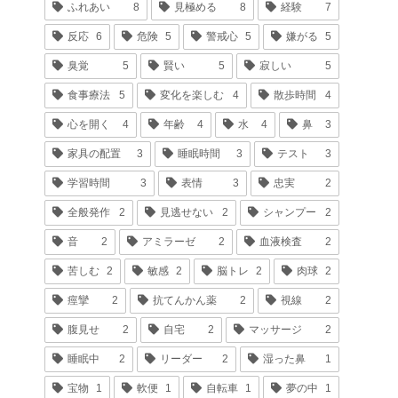
ふれあい
8
見極める
8
経験
7
反応
6
危険
5
警戒心
5
嫌がる
5
臭覚
5
賢い
5
寂しい
5
食事療法
5
変化を楽しむ
4
散歩時間
4
心を開く
4
年齢
4
水
4
鼻
3
家具の配置
3
睡眠時間
3
テスト
3
学習時間
3
表情
3
忠実
2
全般発作
2
見逃せない
2
シャンプー
2
音
2
アミラーゼ
2
血液検査
2
苦しむ
2
敏感
2
脳トレ
2
肉球
2
痙攣
2
抗てんかん薬
2
視線
2
腹見せ
2
自宅
2
マッサージ
2
睡眠中
2
リーダー
2
湿った鼻
1
宝物
1
軟便
1
自転車
1
夢の中
1