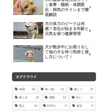
｜食事・睡眠・体調変
化・病気のサインまで徹
底解説
犬の体力のピークは何
歳？老化が始まる年齢と
元気を保つ健康管理
犬が散歩中にお座りをし
て他の犬を待つ気持と接
し方について！
タグクラウド
体調
44
食べ物
41
嬉しい
33
暮らす
25
運動
16
匂い
10
衰え
10
好奇心
9
食欲
9