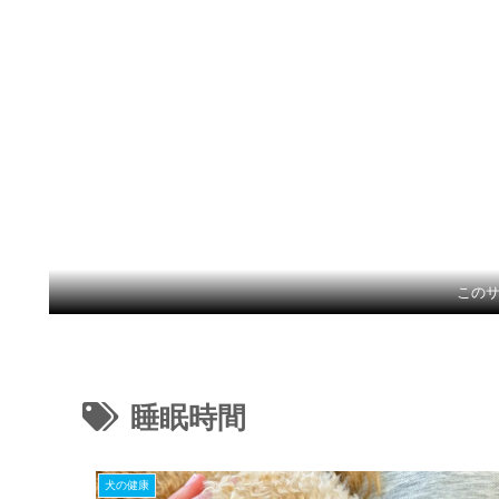
この
睡眠時間
犬の健康