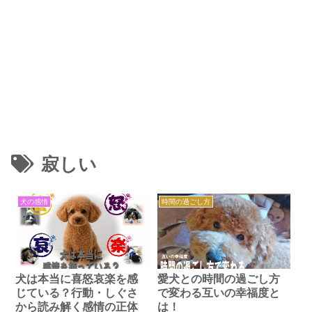
寂しい
犬の感情
時間の過ごし方
犬は本当に喜怒哀楽を感
愛犬との時間の過ごし方
じている？行動・しぐさ
で変わる互いの幸福度と
から読み解く感情の正体
は！