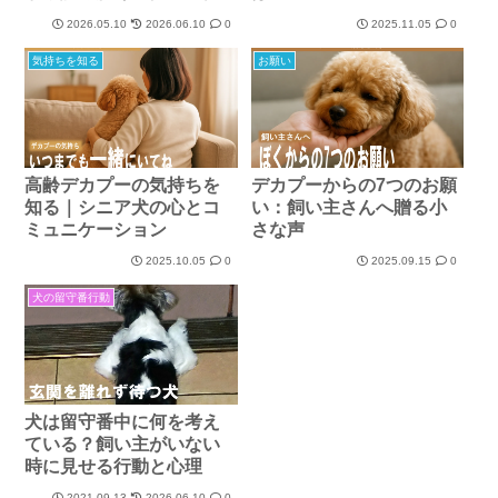
2026.05.10
2026.06.10
0
2025.11.05
0
気持ちを知る
お願い
高齢デカプーの気持ちを
デカプーからの7つのお願
知る｜シニア犬の心とコ
い：飼い主さんへ贈る小
ミュニケーション
さな声
2025.10.05
0
2025.09.15
0
犬の留守番行動
犬は留守番中に何を考え
ている？飼い主がいない
時に見せる行動と心理
2021.09.13
2026.06.10
0