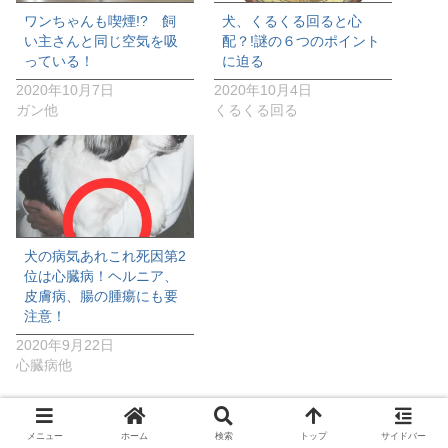
ワンちゃんも喫煙!? 飼
犬、くるくる回ると心
い主さんと同じ空気を吸
配？!謎の６つのポイント
っている！
に迫る
2020年10月7日
2020年10月4日
ガン他
くるくる回る
犬の病気あれこれ死因第2
位は心臓病！ヘルニア、
皮膚病、腸の腫瘍にも要
注意！
2020年9月22日
心臓病他
メニュー
ホーム
検索
トップ
サイドバー