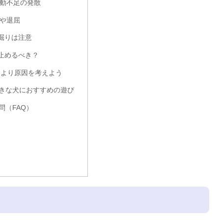
運動不足の発散
スや退屈
掘りは注意
止めるべき？
より原因を考えよう
きな犬におすすめの遊び
問（FAQ）