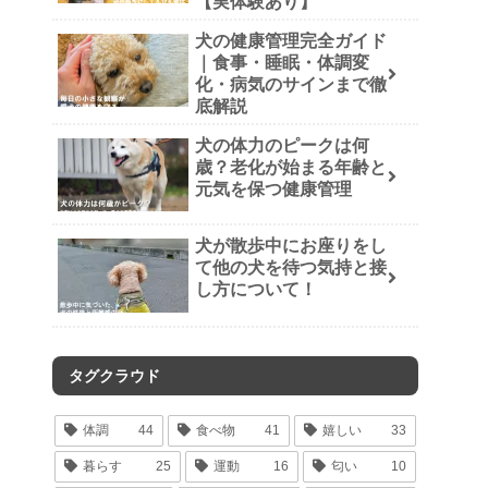
【実体験あり】
犬の健康管理完全ガイド
｜食事・睡眠・体調変
化・病気のサインまで徹
底解説
犬の体力のピークは何
歳？老化が始まる年齢と
元気を保つ健康管理
犬が散歩中にお座りをし
て他の犬を待つ気持と接
し方について！
タグクラウド
体調
44
食べ物
41
嬉しい
33
暮らす
25
運動
16
匂い
10