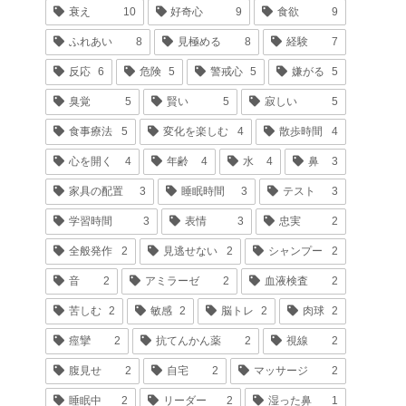
衰え
10
好奇心
9
食欲
9
ふれあい
8
見極める
8
経験
7
反応
6
危険
5
警戒心
5
嫌がる
5
臭覚
5
賢い
5
寂しい
5
食事療法
5
変化を楽しむ
4
散歩時間
4
心を開く
4
年齢
4
水
4
鼻
3
家具の配置
3
睡眠時間
3
テスト
3
学習時間
3
表情
3
忠実
2
全般発作
2
見逃せない
2
シャンプー
2
音
2
アミラーゼ
2
血液検査
2
苦しむ
2
敏感
2
脳トレ
2
肉球
2
痙攣
2
抗てんかん薬
2
視線
2
腹見せ
2
自宅
2
マッサージ
2
睡眠中
2
リーダー
2
湿った鼻
1