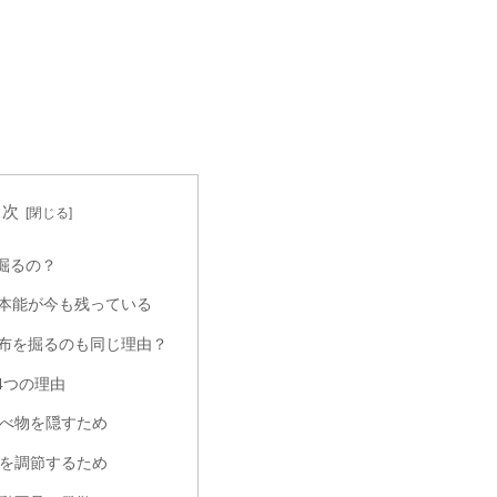
目次
掘るの？
本能が今も残っている
布を掘るのも同じ理由？
4つの理由
や食べ物を隠すため
寒さを調節するため