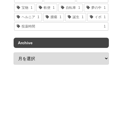
宝物
1
軟便
1
自転車
1
夢の中
1
ヘルニア
1
腫瘍
1
誕生
1
イボ
1
投薬時間
1
Archive