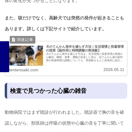
体の変化が見つかることになります。
また、咳だけでなく、高齢犬では突然の発作が起きることも
あります。詳しくは下記サイトで紹介しています。
犬のてんかん発作を減らす方法｜生活習慣と投薬管理
の現実【副作用と時間調整の実体験】
犬のてんかん発作を減らす方法を、生活習慣と投薬管理の両面か
ら解説。睡眠・食事・運動の見直しに加え、抗てんかん薬の副作
用や投薬時間の調整についても、実体験をもとに具体的に紹介し
ます。発作をゼロにするのではなく、安定させるための現実的な
対策が分かります。
2026.05.11
tentensaiki.com
検査で見つかった心臓の雑音
動物病院ではまず聴診が行われました。聴診器で胸の音を確
認しながら、獣医師は呼吸の状態や心臓の音を丁寧に聞いて