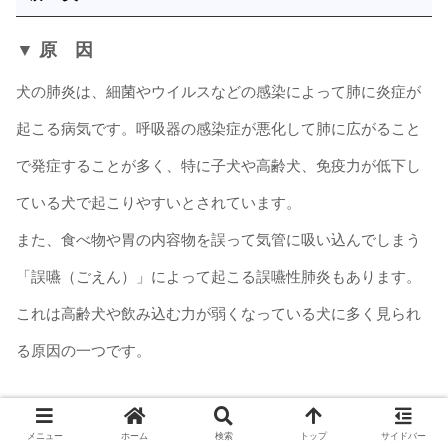
▼ 原 因
犬の肺炎は、細菌やウイルスなどの感染によって肺に炎症が
起こる病気です。呼吸器の感染症が悪化して肺に広がること
で発症することが多く、特に子犬や高齢犬、免疫力が低下し
ている犬で起こりやすいとされています。
また、食べ物や胃の内容物を誤って気管に吸い込んでしまう
「誤嚥（ごえん）」によって起こる誤嚥性肺炎もあります。
これは高齢犬や飲み込む力が弱くなっている犬に多く見られ
る原因の一つです。
▼ 症 状
メニュー
ホーム
検索
トップ
サイドバー