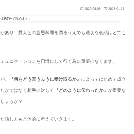
2022.08.06
2023.01.11
事は
約7分
で読めます。
話があり、愛犬との意思疎通を図るうえでも適切な会話はとても
コミュニケーションを円滑にして行く為に重要になります。
犬が、
『何をどう言うふうに受け取るか』
によってはじめて成立
えたかではなく相手に対して
『どのように伝わったか』
が重要な
でしょうか？
また話し方も具体的に考えていきます。