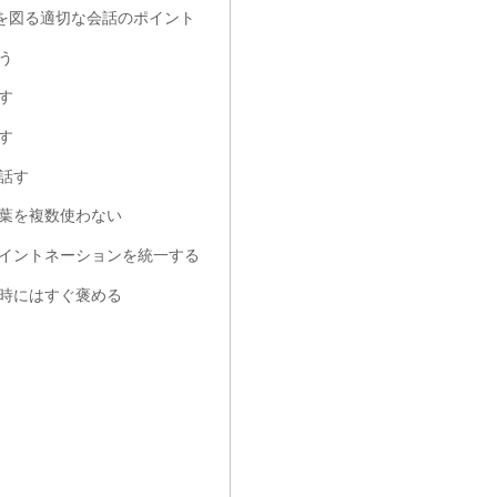
を図る適切な会話のポイント
使う
話す
話す
て話す
言葉を複数使わない
低、イントネーションを統一する
た時にはすぐ褒める