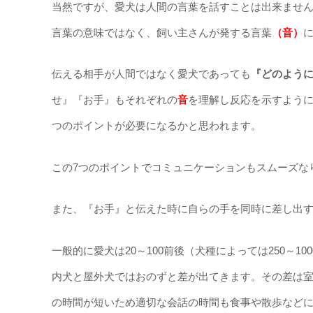
当然ですが、愛犬は人間の言葉を話すことは出来ませ
言葉の意味ではなく、飼い主さんが発する言葉
（音）
伝える相手が人間ではなく愛犬であっても
『どのよう
せ』『お手』もそれぞれの
音
を理解し反応を示すように
つのポイントが必要になるかと思われます。
この7つのポイントでコミュニケーションもスムーズな
また、『お手』と伝えた時に自らの手を同時に差し出
一般的に愛犬は20～100前後（犬種によっては250～
内犬と屋外犬ではおのずと差が出てきます。その差は
の時間が短いため適切な会話の時間も食事や散歩など