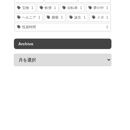
宝物
1
軟便
1
自転車
1
夢の中
1
ヘルニア
1
腫瘍
1
誕生
1
イボ
1
投薬時間
1
Archive