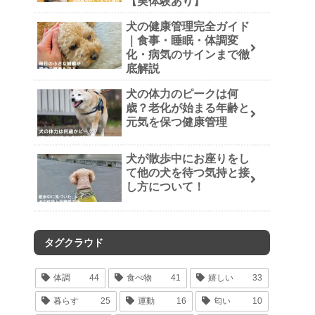
【実体験あり】
犬の健康管理完全ガイド
｜食事・睡眠・体調変
化・病気のサインまで徹
底解説
犬の体力のピークは何
歳？老化が始まる年齢と
元気を保つ健康管理
犬が散歩中にお座りをし
て他の犬を待つ気持と接
し方について！
タグクラウド
体調
44
食べ物
41
嬉しい
33
暮らす
25
運動
16
匂い
10