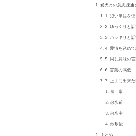
愛犬との意思疎通
1. 短い単語を
2. ゆっくりと
3. ハッキリと
4. 愛情を込め
5. 同じ意味の
6. 言葉の高
7. 上手に出来
食 事
散歩前
散歩中
散歩後
まとめ