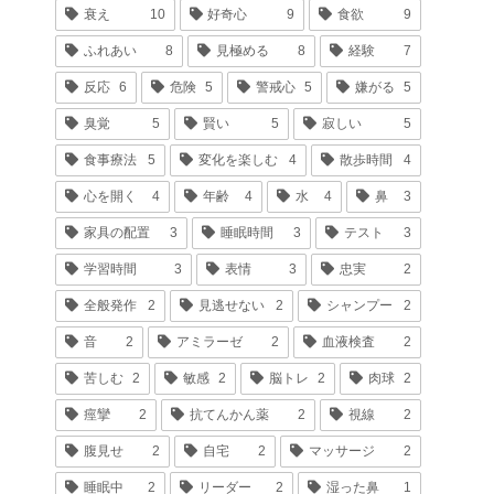
衰え
10
好奇心
9
食欲
9
ふれあい
8
見極める
8
経験
7
反応
6
危険
5
警戒心
5
嫌がる
5
臭覚
5
賢い
5
寂しい
5
食事療法
5
変化を楽しむ
4
散歩時間
4
心を開く
4
年齢
4
水
4
鼻
3
家具の配置
3
睡眠時間
3
テスト
3
学習時間
3
表情
3
忠実
2
全般発作
2
見逃せない
2
シャンプー
2
音
2
アミラーゼ
2
血液検査
2
苦しむ
2
敏感
2
脳トレ
2
肉球
2
痙攣
2
抗てんかん薬
2
視線
2
腹見せ
2
自宅
2
マッサージ
2
睡眠中
2
リーダー
2
湿った鼻
1